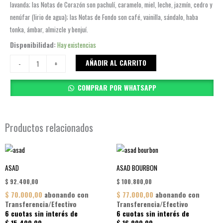
lavanda; las Notas de Corazón son pachulí, caramelo, miel, leche, jazmín, cedro y
nenúfar (lirio de agua); las Notas de Fondo son café, vainilla, sándalo, haba
tonka, ámbar, almizcle y benjuí.
STARMEN
Disponibilidad:
Hay existencias
cantidad
AÑADIR AL CARRITO
-
+
COMPRAR POR WHATSAPP
Productos relacionados
ASAD
ASAD BOURBON
$
92.400,00
$
100.800,00
$
70.000,00
abonando con
$
77.000,00
abonando con
Transferencia/Efectivo
Transferencia/Efectivo
6 cuotas sin interés de
6 cuotas sin interés de
$
15.400,00
$
16.800,00