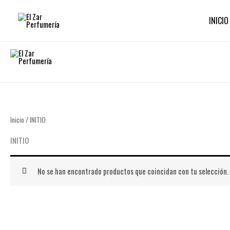
Ir
al
INICIO
contenido
Inicio
/ INITIO
INITIO
No se han encontrado productos que coincidan con tu selección.