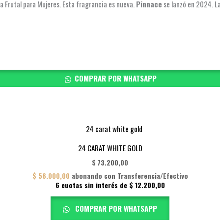
a Frutal para Mujeres. Esta fragrancia es nueva.
Pinnace
se lanzó en 2024. La
COMPRAR POR WHATSAPP
24 CARAT WHITE GOLD
$
73.200,00
$
56.000,00
abonando con Transferencia/Efectivo
6 cuotas sin interés de
$
12.200,00
COMPRAR POR WHATSAPP