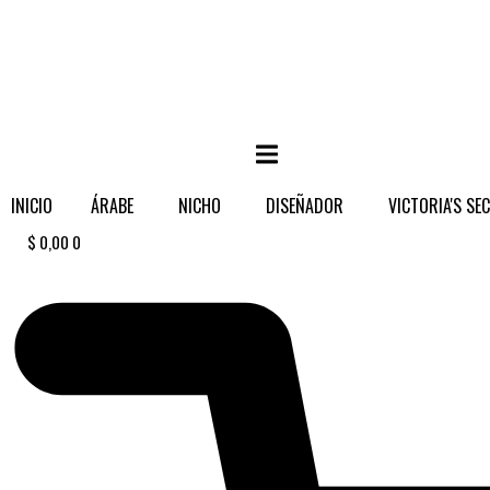
MENÚ CONMUTADOR HAMBURGUESA
INICIO
ÁRABE
NICHO
DISEÑADOR
VICTORIA'S SE
$
0,00
0