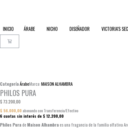
INICIO
ÁRABE
NICHO
DISEÑADOR
VICTORIA'S SE
Cart
Categoría
Árabe
Marca:
MAISON ALHAMBRA
PHILOS PURA
$
73.200,00
$
56.000,00
abonando con Transferencia/Efectivo
6 cuotas sin interés de
$
12.200,00
Philos Pura
de
Maison Alhambra
es una fragancia de la familia olfativa A