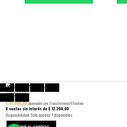
PHILOS
PHILOS PURA
PURA
$
73.200,00
cantidad
$
56.000,00
abonando con Transferencia/Efectivo
6 cuotas sin interés de
$
12.200,00
Disponibilidad:
Solo quedan 1 disponibles
AÑADIR AL CARRITO