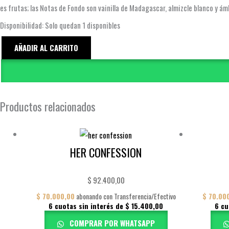
es frutas; las Notas de Fondo son vainilla de Madagascar, almizcle blanco y ám
PHILOS
Disponibilidad:
Solo quedan 1 disponibles
PURA
AÑADIR AL CARRITO
cantidad
Productos relacionados
HER CONFESSION
$
92.400,00
$
70.000,00
abonando con Transferencia/Efectivo
$
70.00
6 cuotas sin interés de
$
15.400,00
6 cu
COMPRAR POR WHATSAPP