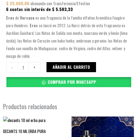
$
25.000,00
abonando con Transferencia/Efectivo
6 cuotas sin interés de
$
5.583,33
Eros
de
Versace
es una fragancia de la familia olfativa Aromática Fougère
para Hombres.
Eros
se lanzó en 2012. La Nariz detrás de esta fragrancia es
Aurélien Guichard. Las Notas de Salida son menta, manzana verde y limón (lima
ácida); las Notas de Corazón son haba tonka, ambroxan y geranio; las Notas de
Fondo son vainilla de Madagascar, cedro de Virginia, cedro del Atlas, vetiver y
musgo de roble.
DECANT
AÑADIR AL CARRITO
-
+
10ML
EROS
COMPRAR POR WHATSAPP
cantidad
Productos relacionados
DECANTS 10 ML ERBA PURA