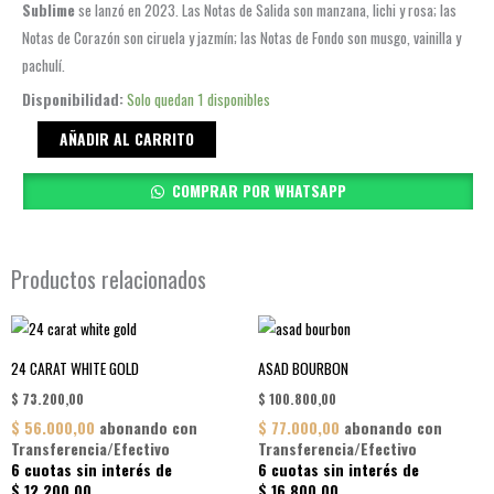
Sublime
se lanzó en 2023. Las Notas de Salida son manzana, lichi y rosa; las
Notas de Corazón son ciruela y jazmín; las Notas de Fondo son musgo, vainilla y
pachulí.
BADE
Disponibilidad:
Solo quedan 1 disponibles
´E
AÑADIR AL CARRITO
OUD
SUBLIME
COMPRAR POR WHATSAPP
cantidad
Productos relacionados
24 CARAT WHITE GOLD
ASAD BOURBON
$
73.200,00
$
100.800,00
$
56.000,00
abonando con
$
77.000,00
abonando con
Transferencia/Efectivo
Transferencia/Efectivo
6 cuotas sin interés de
6 cuotas sin interés de
$
12.200,00
$
16.800,00