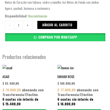
Notas de Corazón son tabaco, cedro y vainilla; las Notas de Fondo son ámbar
ligero, pachulí, Incienso y cachemira.
ASAD
Disponibilidad:
Hay existencias
ELIXIR
AÑADIR AL CARRITO
-
+
cantidad
COMPRAR POR WHATSAPP
Productos relacionados
ASAD
FAKHAR ROSE
$
92.400,00
$
100.800,00
$
70.000,00
abonando con
$
77.000,00
abonando con
Transferencia/Efectivo
Transferencia/Efectivo
6 cuotas sin interés de
6 cuotas sin interés de
$
15.400,00
$
16.800,00