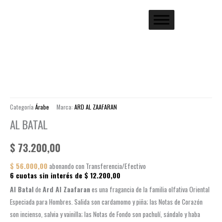
Categoría
Árabe
Marca:
ARD AL ZAAFARAN
AL BATAL
$
73.200,00
$
56.000,00
abonando con Transferencia/Efectivo
6 cuotas sin interés de
$
12.200,00
Al Batal
de
Ard Al Zaafaran
es una fragancia de la familia olfativa Oriental
Especiada para Hombres. Salida son cardamomo y piña; las Notas de Corazón
son incienso, salvia y vainilla; las Notas de Fondo son pachulí, sándalo y haba