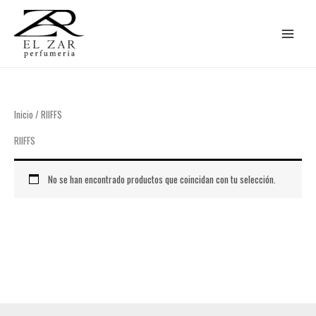
Ir
al
contenido
Inicio
/ RIIFFS
RIIFFS
No se han encontrado productos que coincidan con tu selección.